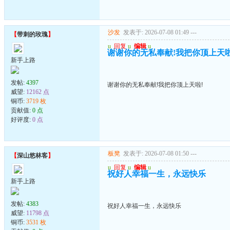
沙发
发表于: 2026-07-08 01:49
---
【
带刺的玫瑰
】
u
回复
u
编辑
u
谢谢你的无私奉献!我把你顶上天啦
新手上路
发帖:
4397
谢谢你的无私奉献!我把你顶上天啦!
威望:
12162 点
铜币:
3719 枚
贡献值:
0 点
好评度:
0 点
板凳
发表于: 2026-07-08 01:50
---
【
深山悠林客
】
u
回复
u
编辑
u
祝好人幸福一生，永远快乐
新手上路
发帖:
4383
祝好人幸福一生，永远快乐
威望:
11798 点
铜币:
3531 枚