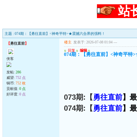
站
主题 : 074期：【勇往直前】<神奇平特>★震撼六合界的强料！
楼主
发表于: 2026-07-08 01:04
---
【
勇往直前
】
u
回复
u
编辑
u
074期：【勇往直前】<神奇平特
侠客
发帖:
286
威望:
752 点
铜币:
752 枚
贡献值:
0 点
好评度:
0 点
073期:【
勇往直前
】最
074期:【
勇往直前
】最