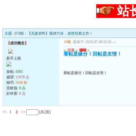
站
主题 : 074期：【无敌资料】规律六肖，创世经典之作！
10楼
发表于: 2026-07-08 02:01
---
【
成功概念
】
u
回复
u
编辑
u
看帖是缘分！回帖是友情！
新手上路
发帖:
4385
看帖是缘分！回帖是友情！
威望:
11979 点
铜币:
3640 枚
贡献值:
0 点
好评度:
0 点
<<
1
2
>>
[共
2
页]