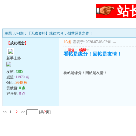
站
主题 : 074期：【无敌资料】规律六肖，创世经典之作！
10楼
发表于: 2026-07-08 02:01
---
【
成功概念
】
u
回复
u
编辑
u
看帖是缘分！回帖是友情！
新手上路
发帖:
4385
看帖是缘分！回帖是友情！
威望:
11979 点
铜币:
3640 枚
贡献值:
0 点
好评度:
0 点
<<
1
2
>>
[共
2
页]