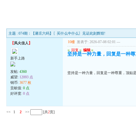
主题 : 074期：【屠庄六码】〖买什么中什么〗见证此刻辉煌!
10楼
发表于: 2026-07-08 02:01
---
【
风火佳人
】
u
回复
u
编辑
u
坚持是一种力量，回复是一种尊
新手上路
发帖:
4360
坚持是一种力量，回复是一种尊重，顶贴
威望:
12093 点
铜币:
3677 枚
贡献值:
0 点
好评度:
0 点
<<
1
2
>>
[共
2
页]