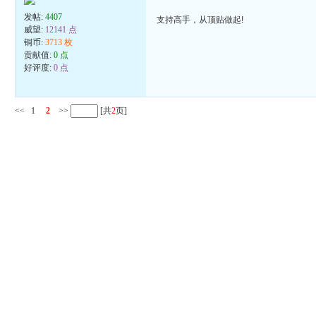
发帖:
4407
支持高手，从顶贴做起!
威望:
12141 点
铜币:
3713 枚
贡献值:
0 点
好评度:
0 点
<<
1
2
>>
[共
2
页]