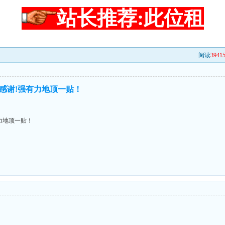
站长推荐:此位租
阅读
3941
感谢!强有力地顶一贴！
力地顶一贴！