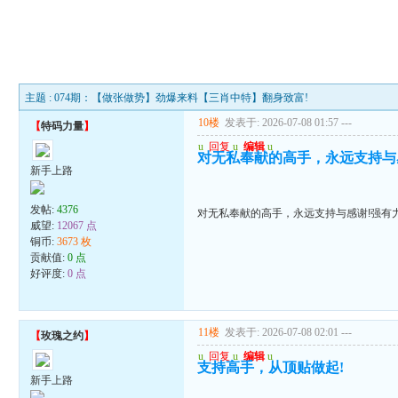
主题 : 074期：【做张做势】劲爆来料【三肖中特】翻身致富!
10楼
发表于: 2026-07-08 01:57
---
【
特码力量
】
u
回复
u
编辑
u
对无私奉献的高手，永远支持与
新手上路
发帖:
4376
对无私奉献的高手，永远支持与感谢!强有
威望:
12067 点
铜币:
3673 枚
贡献值:
0 点
好评度:
0 点
11楼
发表于: 2026-07-08 02:01
---
【
玫瑰之约
】
u
回复
u
编辑
u
支持高手，从顶贴做起!
新手上路