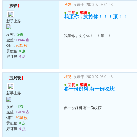
沙发
发表于: 2026-07-08 01:48
---
【
梦伊
】
u
回复
u
编辑
u
我顶你，支持你！！！顶！！
新手上路
发帖:
4366
我顶你，支持你！！！顶！！
威望:
11944 点
铜币:
3631 枚
贡献值:
0 点
好评度:
0 点
板凳
发表于: 2026-07-08 01:48
---
【
玉玲珑
】
u
回复
u
编辑
u
参一份好料,有一份收获!
新手上路
发帖:
4423
参一份好料,有一份收获!
威望:
12079 点
铜币:
3636 枚
贡献值:
0 点
好评度:
0 点