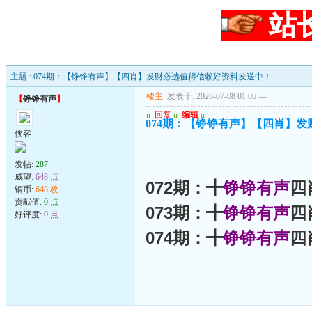
站
主题 : 074期：【铮铮有声】【四肖】发财必选值得信赖好资料发送中！
楼主
发表于: 2026-07-08 01:06
---
【
铮铮有声
】
u
回复
u
编辑
u
074期：【铮铮有声】【四肖】
侠客
发帖:
287
威望:
648 点
072期：╋
铮铮有声
四
铜币:
648 枚
贡献值:
0 点
073期：╋
铮铮有声
四
好评度:
0 点
074期：╋
铮铮有声
四