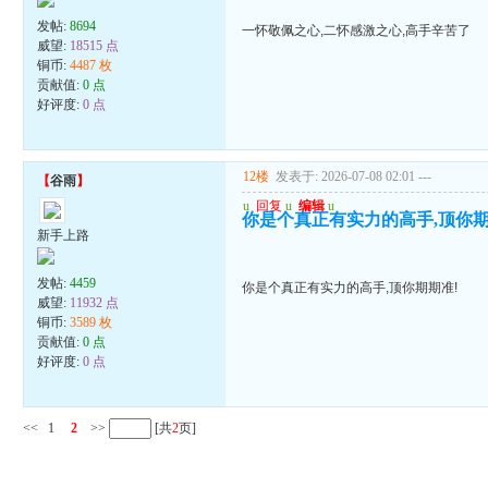
发帖:
8694
一怀敬佩之心,二怀感激之心,高手辛苦了
威望:
18515 点
铜币:
4487 枚
贡献值:
0 点
好评度:
0 点
12楼
发表于: 2026-07-08 02:01
---
【
谷雨
】
u
回复
u
编辑
u
你是个真正有实力的高手,顶你期
新手上路
发帖:
4459
你是个真正有实力的高手,顶你期期准!
威望:
11932 点
铜币:
3589 枚
贡献值:
0 点
好评度:
0 点
<<
1
2
>>
[共
2
页]