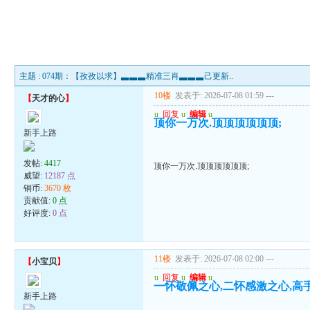
主题 : 074期：【孜孜以求】▃▃▃精准三肖▃▃▃己更新..
10楼
发表于: 2026-07-08 01:59
---
【
天才的心
】
u
回复
u
编辑
u
顶你一万次.顶顶顶顶顶顶;
新手上路
发帖:
4417
顶你一万次.顶顶顶顶顶顶;
威望:
12187 点
铜币:
3670 枚
贡献值:
0 点
好评度:
0 点
11楼
发表于: 2026-07-08 02:00
---
【
小宝贝
】
u
回复
u
编辑
u
一怀敬佩之心,二怀感激之心,高
新手上路