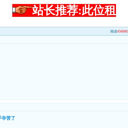
站长推荐:此位租
阅读
456090
手辛苦了