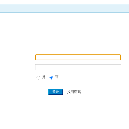
是
否
找回密码