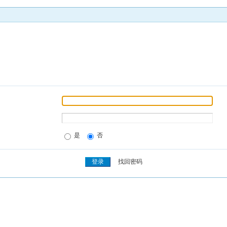
是
否
找回密码