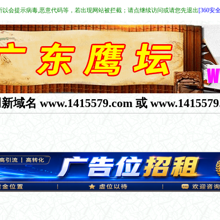
所以会提示病毒,恶意代码等，若出现网站被拦截；请点继续访问或请您先退出
[360安