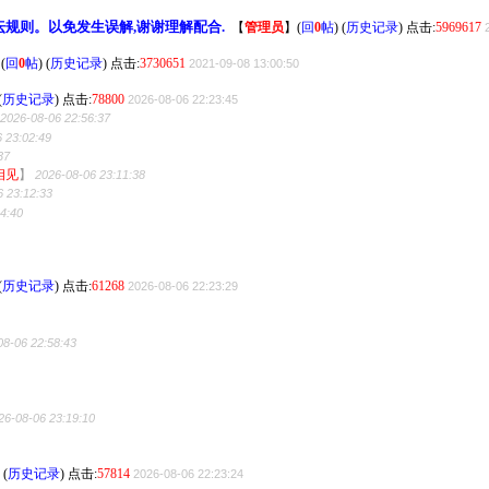
坛规则。以免发生误解,谢谢理解配合.
【
管理员
】
(
回
0
帖
)
(
历史记录
) 点击:
5969617
】
(
回
0
帖
)
(
历史记录
) 点击:
3730651
2021-09-08 13:00:50
(
历史记录
) 点击:
78800
2026-08-06 22:23:45
2026-08-06 22:56:37
 23:02:49
37
相见
】
2026-08-06 23:11:38
6 23:12:33
14:40
(
历史记录
) 点击:
61268
2026-08-06 22:23:29
08-06 22:58:43
26-08-06 23:19:10
)
(
历史记录
) 点击:
57814
2026-08-06 22:23:24