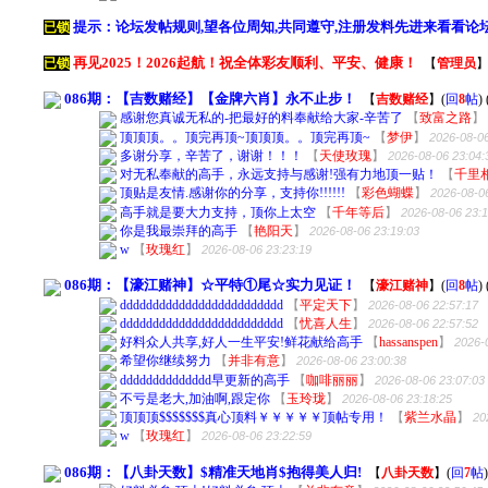
提示：论坛发帖规则,望各位周知,共同遵守,注册发料先进来看看论
已锁
再见2025！2026起航！祝全体彩友顺利、平安、健康！
已锁
【
管理员
086期：【吉数赌经】【金牌六肖】永不止步！
【
吉数赌经
】
(
回
8
帖
)
感谢您真诚无私的-把最好的料奉献给大家-辛苦了
【
致富之路
】
顶顶顶。。顶完再顶~顶顶顶。。顶完再顶~
【
梦伊
】
2026-08-06
多谢分享，辛苦了，谢谢！！！
【
天使玫瑰
】
2026-08-06 23:04:
对无私奉献的高手，永远支持与感谢!强有力地顶一贴！
【
千里
顶贴是友情.感谢你的分享，支持你!!!!!!
【
彩色蝴蝶
】
2026-08-0
高手就是要大力支持，顶你上太空
【
千年等后
】
2026-08-06 23:
你是我最崇拜的高手
【
艳阳天
】
2026-08-06 23:19:03
w
【
玫瑰红
】
2026-08-06 23:23:19
086期：【濠江赌神】☆平特①尾☆实力见证！
【
濠江赌神
】
(
回
8
帖
)
ddddddddddddddddddddddddd
【
平定天下
】
2026-08-06 22:57:17
ddddddddddddddddddddddddd
【
忧喜人生
】
2026-08-06 22:57:52
好料众人共享,好人一生平安!鲜花献给高手
【
hassanspen
】
2026-
希望你继续努力
【
并非有意
】
2026-08-06 23:00:38
dddddddddddddd早更新的高手
【
咖啡丽丽
】
2026-08-06 23:07:03
不亏是老大,加油啊,跟定你
【
玉玲珑
】
2026-08-06 23:18:25
顶顶顶$$$$$$$真心顶料￥￥￥￥￥顶帖专用！
【
紫兰水晶
】
20
w
【
玫瑰红
】
2026-08-06 23:22:59
086期：【八卦天数】$精准天地肖$抱得美人归!
【
八卦天数
】
(
回
7
帖