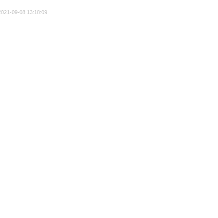
2021-09-08 13:18:09