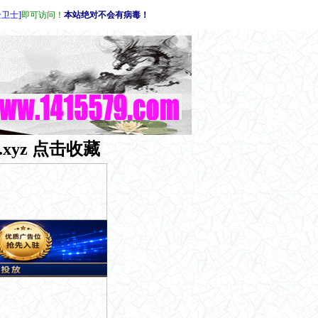
全卫士]
即可访问！
本站绝对不会有病毒！